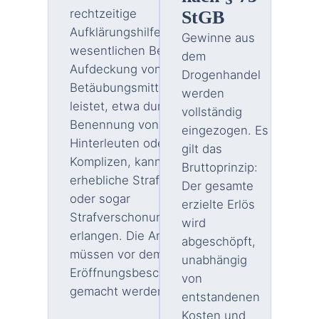
rechtzeitige
StGB
Aufklärungshilfe einen
Gewinne aus
wesentlichen Beitrag zur
dem
Aufdeckung von
Drogenhandel
Betäubungsmittelstraftaten
werden
leistet, etwa durch
vollständig
Benennung von
eingezogen. Es
Hinterleuten oder
gilt das
Komplizen, kann eine
Bruttoprinzip:
erhebliche Strafmilderung
Der gesamte
oder sogar
erzielte Erlös
Strafverschonung
wird
erlangen. Die Angaben
abgeschöpft,
müssen vor dem
unabhängig
Eröffnungsbeschluss
von
gemacht werden.
entstandenen
Kosten und