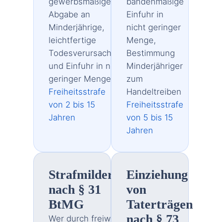
gewerbsmäßige
bandenmäßige
Abgabe an
Einfuhr in
Minderjährige,
nicht geringer
leichtfertige
Menge,
Todesverursachung
Bestimmung
und Einfuhr in nicht
Minderjähriger
geringer Menge
zum
Freiheitsstrafe
Handeltreiben
von 2 bis 15
Freiheitsstrafe
Jahren
von 5 bis 15
Jahren
Strafmilderung
Einziehung
nach § 31
von
BtMG
Taterträgen
nach § 73
Wer durch freiwillige und