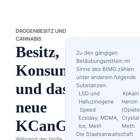
DROGENBESITZ UND
CANNABIS
Besitz,
Zu den gängigen
Betäubungsmitteln im
Konsum
Sinne des BtMG zählen
unter anderem folgende
und das
Substanzen:
LSD und
Kokain
Halluzinogene
Heroin
neue
Speed
(Opiate
Ecstasy, MDMA,
Crystal
KCanG
Ice, Meth
Meth
Die Staatsanwaltschaft
Während der bloße