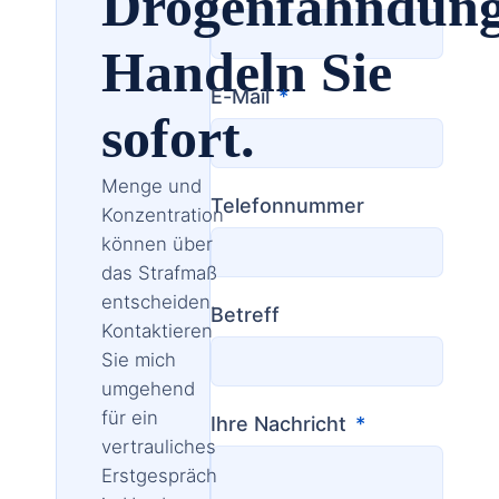
Drogenfahndun
Handeln Sie
E-Mail
sofort.
Menge und
Telefonnummer
Konzentration
können über
das Strafmaß
entscheiden.
Betreff
Kontaktieren
Sie mich
umgehend
für ein
Ihre Nachricht
vertrauliches
Erstgespräch