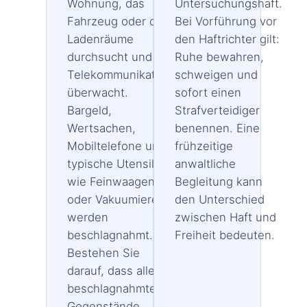
Wohnung, das
Untersuchungshaft.
Fahrzeug oder die
Bei Vorführung vor
Ladenräume
den Haftrichter gilt:
durchsucht und die
Ruhe bewahren,
Telekommunikation
schweigen und
überwacht.
sofort einen
Bargeld,
Strafverteidiger
Wertsachen,
benennen. Eine
Mobiltelefone und
frühzeitige
typische Utensilien
anwaltliche
wie Feinwaagen
Begleitung kann
oder Vakuumierer
den Unterschied
werden
zwischen Haft und
beschlagnahmt.
Freiheit bedeuten.
Bestehen Sie
darauf, dass alle
beschlagnahmten
Gegenstände