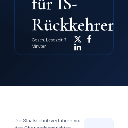
für IS-
Rückkehreri
Gesch. Lesezeit: 7
Minuten
Die Staatsschutzverfahren vor
den Oberlandesgerichten