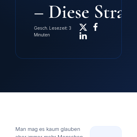
– Diese Straf
Gesch. Lesezeit: 3
Minuten
Man mag es kaum glauben
aber immer mehr Menschen