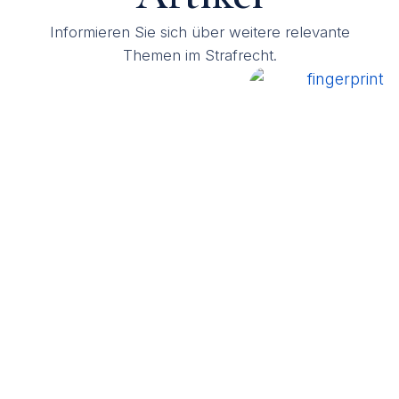
Informieren Sie sich über weitere relevante
Themen im Strafrecht.
Steuerfahndung
vor der Tür -
Erkennungs
Was tun?
Behandlun